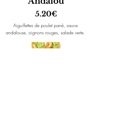
Andalou
5.20€
Aiguillettes de poulet pané, sauce
andalouse, oignons rouges, salade verte.
Wrap saumon
fromage frais
6.20€